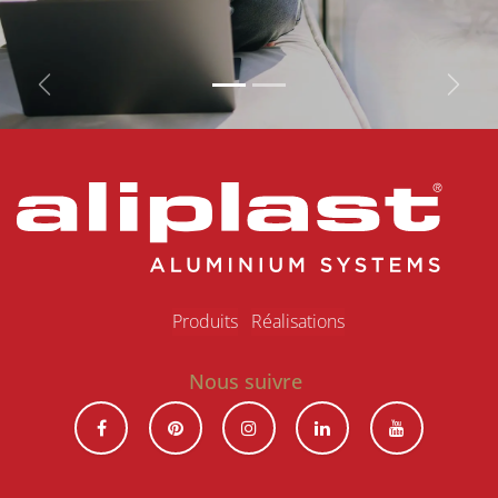
Vorige
Volg
Produits
R​éalisations
Nous suivre