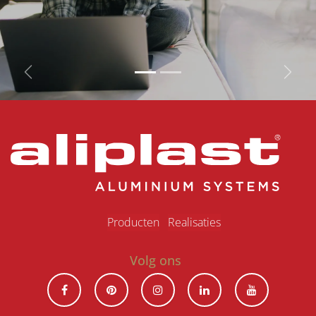
Vorige
Volg
Produ​ct​en
Realisaties
Volg ons