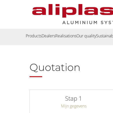
Skip to Content
Products
Dealers
Realisations
Our quality
Sustainabi
Quotation
Stap 1
Mijn gegevens