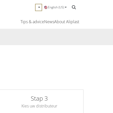
English (US)
Tips & advice
News
About Aliplast
Stap 3
Kies uw distributeur