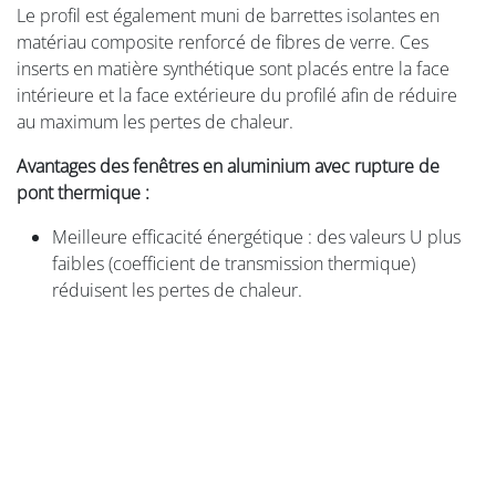
Le profil est également muni de barrettes isolantes en
matériau composite renforcé de fibres de verre. Ces
inserts en matière synthétique sont placés entre la face
intérieure et la face extérieure du profilé afin de réduire
au maximum les pertes de chaleur.
Avantages des fenêtres en aluminium avec rupture de
pont thermique :
Meilleure efficacité énergétique : des valeurs U plus
faibles (coefficient de transmission thermique)
réduisent les pertes de chaleur.
Confort accru : moins de zones froides autour des
fenêtres et réduction de la formation de
condensation.
Adaptées aux habitations basse énergie
Les fenêtres en aluminium actuelles affichent
généralement une excellente valeur U, allant de 1,5 à 0,8
W/m²K, selon le type de vitrage choisi. Aliplast propose