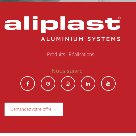
Produits
R​éalisations
Nous suivre
Demandez votre offre →