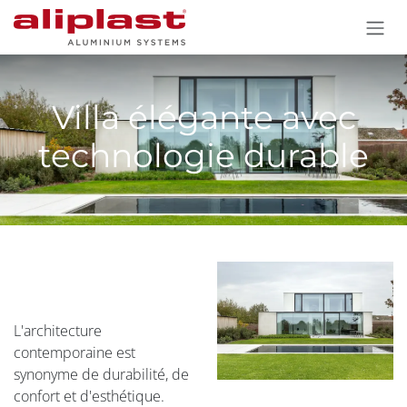
Se rendre au contenu
Villa élégante avec
technologie durable
L'architecture
contemporaine est
synonyme de durabilité, de
confort et d'esthétique.