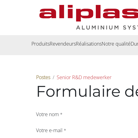
Se rendre au contenu
Produits
Revendeurs
​Réalisations
Notre qualité
Dur
Postes
Senior R&D medewerker
Formulaire d
Votre nom
*
Votre e-mail
*