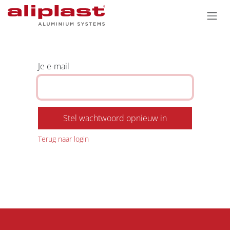
Overslaan naar inhoud
Je e-mail
Stel wachtwoord opnieuw in
Terug naar login