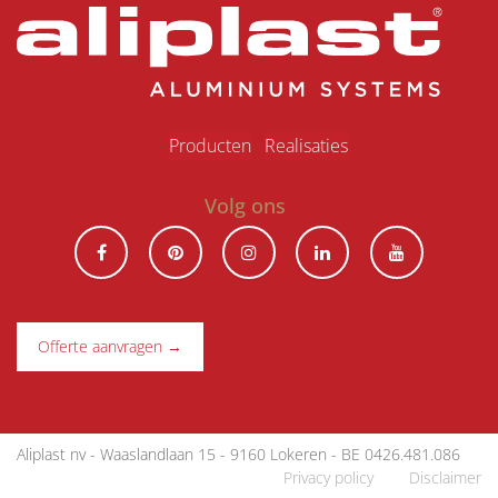
Produ​ct​en
Realisaties
Volg ons
Offerte aanvragen →
Aliplast nv - Waaslandlaan 15 - 9160 Lokeren - BE 0426.481.086
Privacy policy
|
Disclaimer