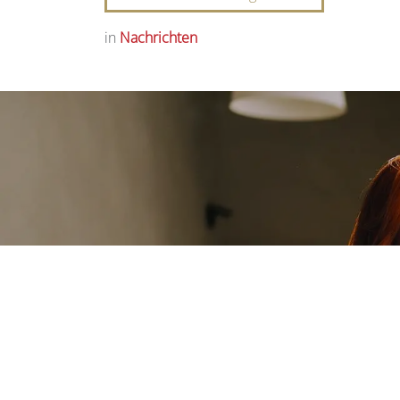
in
Nachrichten
Ein Überblick 
unsere
Vorige
Aluminiumsy