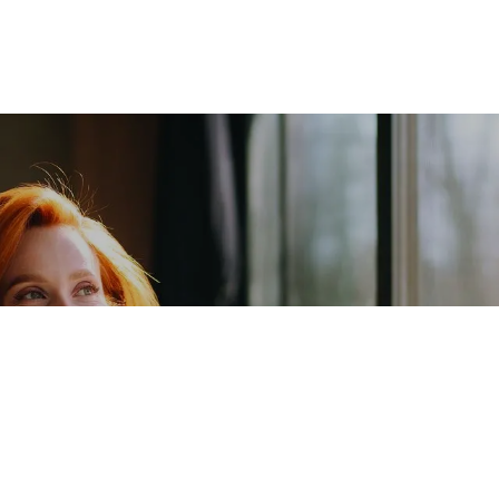
über
steme