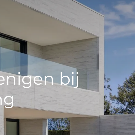
enigen bij
ng