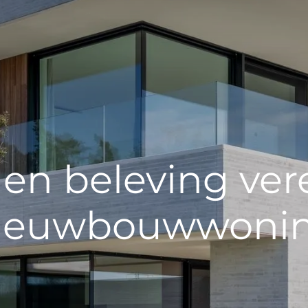
en beleving ver
ieuwbouwwoni