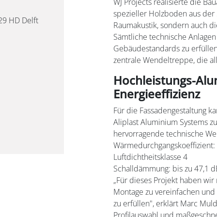
WJ Projects realisierte die Ba
spezieller Holzboden aus der 
29 HD Delft
Raumakustik, sondern auch di
Sämtliche technische Anlagen
Gebäudestandards zu erfüllen.
zentrale Wendeltreppe, die al
Hochleistungs-Alu
Energieeffizienz
Für die Fassadengestaltung k
Aliplast Aluminium Systems z
hervorragende technische We
Wärmedurchgangskoeffizient:
Luftdichtheitsklasse 4
Schalldämmung: bis zu 47,1 
„Für dieses Projekt haben wir
Montage zu vereinfachen und 
zu erfüllen", erklärt Marc Muld
Profilauswahl und maßgeschne