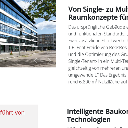
Von Single- zu Mul
Raumkonzepte fü
Das ursprüngliche Gebäude e
und funktionalen Standards. 
zwei zusätzliche Stockwerke h
T.P. Font Freide von RoosRos
und die Optimierung des Gr
Single-Tenant- in ein Multi-
Vorige
Volgende
gleichzeitig von mehreren un
umgewandelt." Das Ergebnis i
rund 6.800 m² Nutzfläche auf 
Intelligente Bauko
führt von
Technologien