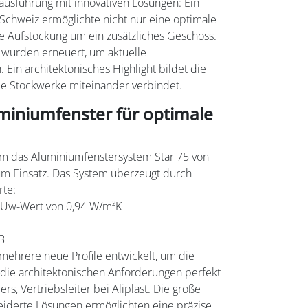
uausführung mit innovativen Lösungen: Ein
Schweiz ermöglichte nicht nur eine optimale
e Aufstockung um ein zusätzliches Geschoss.
 wurden erneuert, um aktuelle
 Ein architektonisches Highlight bildet die
le Stockwerke miteinander verbindet.
miniumfenster für optimale
am das Aluminiumfenstersystem Star 75 von
um Einsatz. Das System überzeugt durch
rte:
 Uw-Wert von 0,94 W/m²K
dB
 mehrere neue Profile entwickelt, um die
die architektonischen Anforderungen perfekt
ers, Vertriebsleiter bei Aliplast. Die große
iderte Lösungen ermöglichten eine präzise