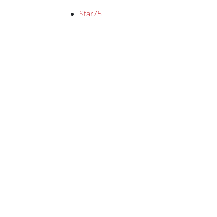
Star75
Kommerzielle Broschüren
Inspirationsbrochüre
Technische Broschüre
Produktblatt Star75
in
Projekte