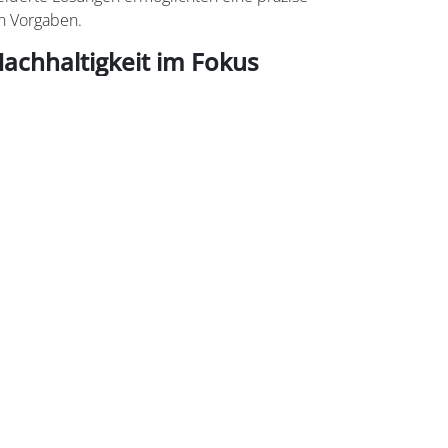
n Vorgaben.​
Nachhaltigkeit im Fokus
ile sind Cradle-to-Cradle-zertifiziert und
effizienz des Gebäudes bei. Die
sorgen für zusätzliche thermische Dämmung
Die Oberflächenbeschichtungen entsprechen
nd bieten Garantien von bis zu 25 Jahren.
ermöglicht zudem vielfältige gestalterische
t das ehemalige Zwaansvliet-Gebäude als „The
 moderner, nachhaltiger und flexibler
erungen zeitgemäßen Arbeitens gerecht wird
ünglichen architektonischen Charakter