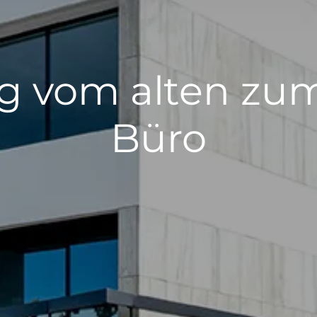
g vom alten z
Büro