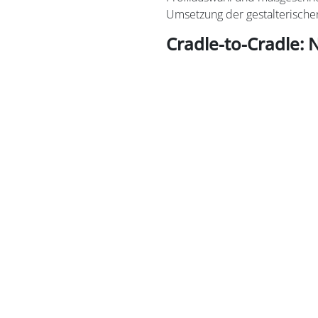
Umsetzung der gestalterische
Cradle-to-Cradle: 
Die verwendeten Aluminiumprof
tragen wesentlich zur Energie
Hohlkammern in den Profilen 
– im Winter wie im Sommer. 
dem Qualicoat Seaside-Label u
Die umfangreiche Farbpalette 
Möglichkeiten.​
Mit der Transformation erhäl
Lobby" ein zweites Leben: ein
Bürokomplex, der den Anford
und gleichzeitig seinen urspr
bewahrt.