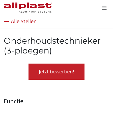
Zum Inhalt springen
Alle Stellen
Onderhoudstechnieker
(3-ploegen)
Jetzt bewerben!
Functie