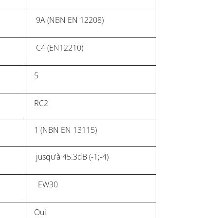
9A (NBN EN 12208)
C4 (EN12210)
5
RC2
1 (NBN EN 13115)
jusqu'à 45.3dB (-1;-4)
EW30
Oui