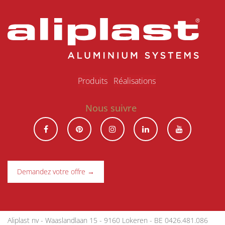
Produits
R​éalisations
Nous suivre
Demandez votre offre →
Aliplast nv - Waaslandlaan 15 - 9160 Lokeren - BE 0426.481.086