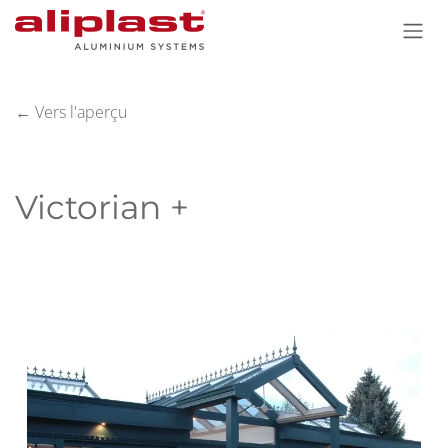
Se rendre au contenu
← Vers l'aperçu
Victorian +