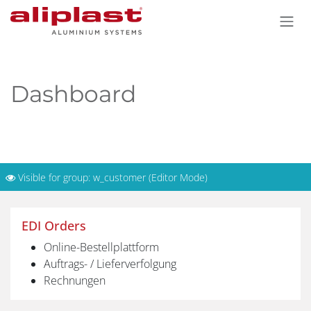
Zum Inhalt springen
Dashboard
Visible for group: w_customer (Editor Mode)
EDI Orders
Online-Bestellplattform
Auftrags- / Lieferverfolgung
Rechnungen