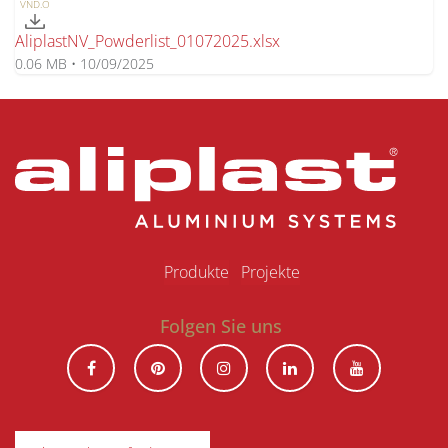
VND.O
AliplastNV_Powderlist_01072025.xlsx
0.06 MB • 10/09/2025
Produkte
Projekte
Folgen Sie uns