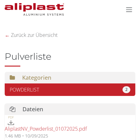
Zum Inhalt springen
←
Zurück zur Übersicht
Pulverliste
Kategorien
POWDERLIST
2
Dateien
PDF
AliplastNV_Powderlist_01072025.pdf
1.46 MB • 10/09/2025