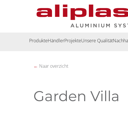
Zum Inhalt springen
Produkte
Händler
Projekte
Unsere Qualität
Nachhal
←
Naar overzicht
Garden Villa