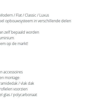
Modern / Flat / Classic / Luxus
xibel opbouwsysteem in verschillende delen
kan zelf bepaald worden
luminium
teem op de markt!
n accessoires
 en montage
iramidedak / vlak dak
rofielen voorzien
el glas / polycarbonaat