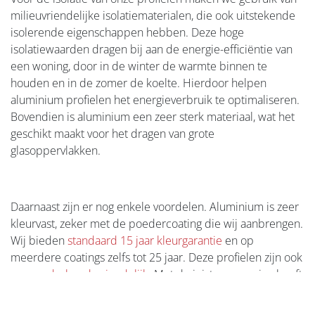
een meer circulaire en duurzame toekomst.
Karakteristieken van
aluminium
Aluminium wordt vervaardigd uit bauxieterts, een
natuurlijk materiaal dat in overvloed beschikbaar is. Na
winning en raffinage kan het worden gewalst, gegoten of
geëxtrudeerd. Onze afwerkingsprofielen bevatten ook
geen schadelijke stoffen. Daarnaast zijn onze nieuwe
materialen beter bestand tegen
temperatuurschommelingen, waardoor vervorming
minimaal blijft.