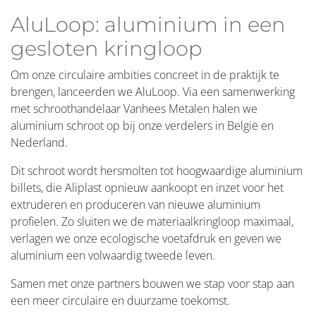
Star65
Star75
Star90
Max Light
VG500
Infinity
IDA
Econoline
Deco Wall
MC Wall
In 2025 was 56,5% van onze omzet afkomstig van C2C
gecertificeerde producten.