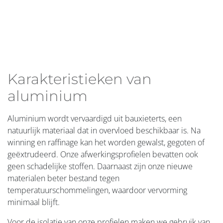
AluLoop: aluminium in een
gesloten kringloop
Om onze circulaire ambities concreet in de praktijk te
brengen, lanceerden we AluLoop. Via een samenwerking
met schroothandelaar Vanhees Metalen halen we
aluminium schroot op bij onze verdelers in België en
Nederland.
Dit schroot wordt hersmolten tot hoogwaardige aluminium
billets, die Aliplast opnieuw aankoopt en inzet voor het
extruderen en produceren van nieuwe aluminium
profielen. Zo sluiten we de materiaalkringloop maximaal,
verlagen we onze ecologische voetafdruk en geven we
aluminium een volwaardig tweede leven.
Samen met onze partners bouwen we stap voor stap aan