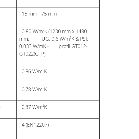
15 mm - 75 mm
0.80 W/m²K (1230 mm x 1480
mm; UG: 0.6 W/m²K & PSI:
0.033 W/mK - profil GT012-
GT022(GTP)
0,86 W/m²K
0,78 W/m²K
i+
0,87 W/m²K
4 (EN12207)