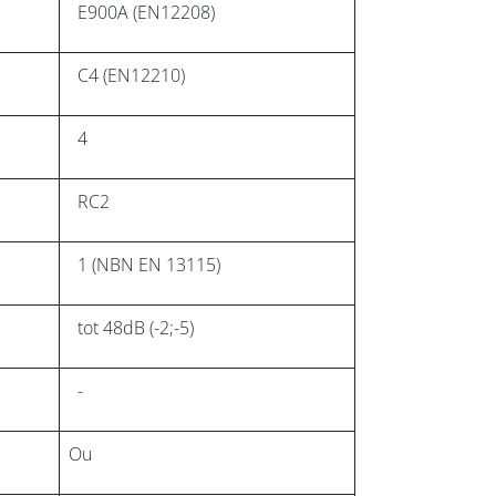
E900A (EN12208)
C4 (EN12210)
4
RC2
1 (NBN EN 13115)
tot 48dB (-2;-5)
-
Ou