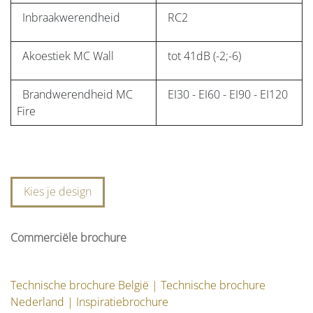
Inbraakwerendheid
RC2
Akoestiek MC Wall
tot 41dB (-2;-6)
Brandwerendheid MC
EI30 - EI60 - EI90 - EI120
Fire
Kies je design
Commerciële brochure
Technische brochure België
|
Technische brochure
Nederland
|
Inspiratiebrochure