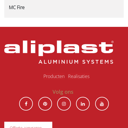
MC Fire
Produ​ct​en
Realisaties
Volg ons
Offerte aanvragen →