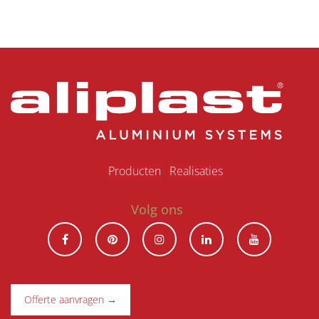
Produ​ct​en
Realisaties
Volg ons
Offerte aanvragen →